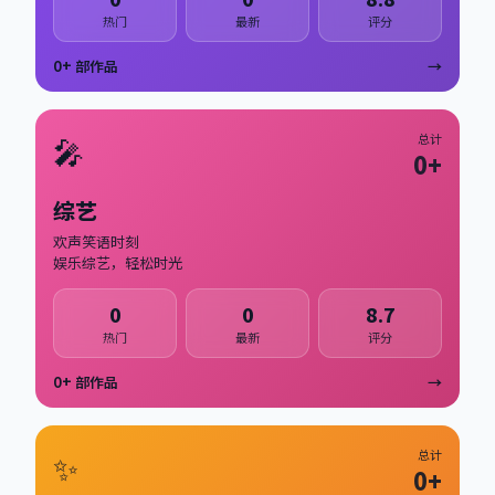
热门
最新
评分
0
+ 部作品
→
🎤
总计
0
+
综艺
欢声笑语时刻
娱乐综艺，轻松时光
0
0
8.7
热门
最新
评分
0
+ 部作品
→
✨
总计
0
+