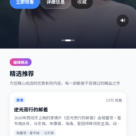
收藏
立即观看
详细信息
🔊
编辑精选
精选推荐
为您精心挑选的优质影视内容，每一部都是不容错过的精品之作
热播
★
7.2
19万
观看
爱情
逆光而行的邮差
2020年西班牙上映的爱情片《逆光而行的邮差》由格蕾塔·葛
韦格执导，马东锡、宋康昊、海清、菅田将晖领衔主演。动画
式想象力与真人表演结合，适合全年龄观看。站内提供多清晰
格蕾塔·葛韦格 · 马东锡
度选择，观影体验稳定流畅。