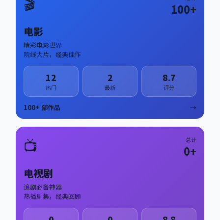
🎬
100
+
电影
精彩电影世界
院线大片，经典佳作
12
2
8.7
热门
最新
评分
100
+ 部作品
→
📺
总计
0
+
电视剧
追剧必备神器
热播剧集，经典回顾
0
0
8.8