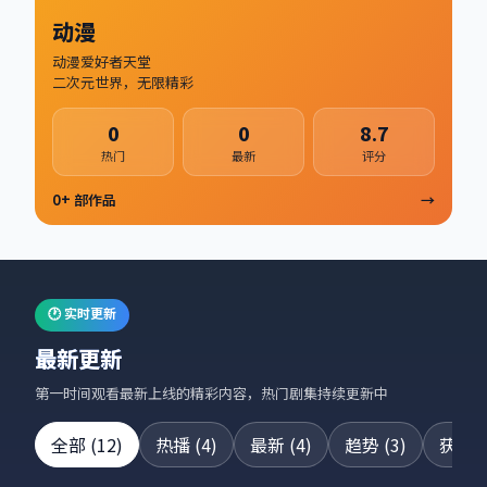
动漫
动漫爱好者天堂
二次元世界，无限精彩
0
0
8.7
热门
最新
评分
0
+ 部作品
→
🕐 实时更新
最新更新
第一时间观看最新上线的精彩内容，热门剧集持续更新中
全部
(
12
)
热播
(
4
)
最新
(
4
)
趋势
(
3
)
获奖
(
24集全
42集全