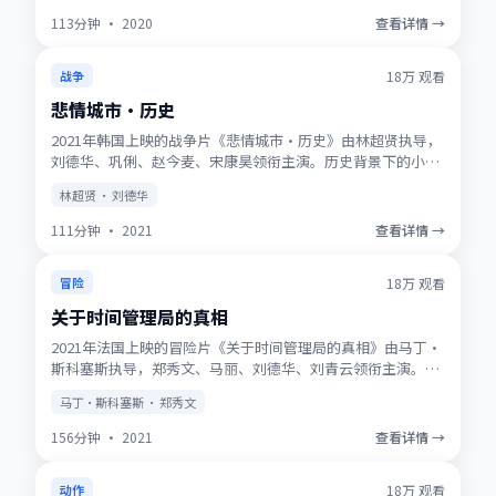
113分钟
·
2020
查看详情 →
获奖
★
9.7
18万
观看
战争
悲情城市·历史
2021年韩国上映的战争片《悲情城市·历史》由林超贤执导，
刘德华、巩俐、赵今麦、宋康昊领衔主演。历史背景下的小人
物史诗，服化道考究，时代质感浓厚。高清正版资源同步更
林超贤 · 刘德华
新，支持多终端流畅播放。
111分钟
·
2021
查看详情 →
NEW
★
9.5
18万
观看
冒险
关于时间管理局的真相
2021年法国上映的冒险片《关于时间管理局的真相》由马丁·
斯科塞斯执导，郑秀文、马丽、刘德华、刘青云领衔主演。动
画式想象力与真人表演结合，适合全年龄观看。适合喜欢强情
马丁·斯科塞斯 · 郑秀文
节与人物刻画的观众收藏观看。
156分钟
·
2021
查看详情 →
趋势
★
8.8
18万
观看
动作