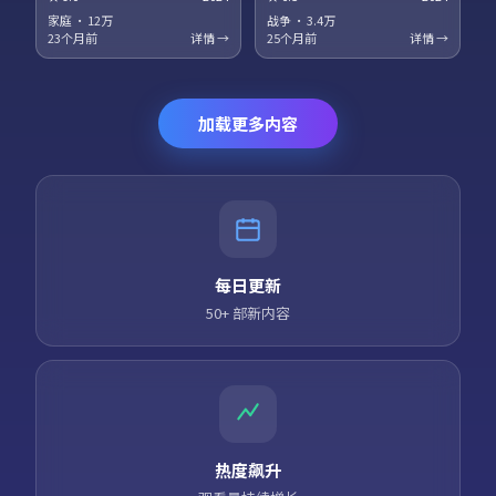
梅、役所广司领衔主演。科幻设
衔主演。法庭戏与街头戏对位，
定服务于人物关系，探讨记忆、
正义主题在灰色地带被重新审
家庭
·
12万
战争
·
3.4万
身份与自由意志的边界。高清正
视。高清正版资源同步更新，支
23个月前
详情 →
25个月前
详情 →
版资源同步更新，支持多终端流
持多终端流畅播放。
畅播放。
加载更多内容
每日更新
50+ 部新内容
热度飙升