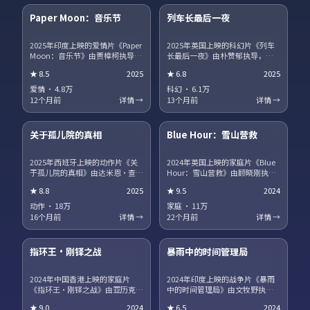
Paper Moon：音乐节
列车长最后一夜
热播
NEW
2025年印度上映的爱情片《Paper
2025年英国上映的科幻片《列车
Moon：音乐节》由贾樟柯执导，
长最后一夜》由朴赞郁执导，蒂
白敬亭、宋康昊、马丽、章子怡
尔达·斯文顿、王景春、王凯、沈
★
8.5
2025
★
6.8
2025
领衔主演。职场与理想冲突被细
腾领衔主演。影片聚焦小人物在
腻呈现，配角群像同样出彩。片
时代洪流中的抉择，细节写实，
爱情
·
4.8万
科幻
·
6.1万
尾彩蛋值得留意，与世界观其他
人物弧光完整。剧情信息含剧透
12个月前
详情 →
13个月前
详情 →
作品存在联动。
保护，建议先观看正片再浏览讨
15集全
45集全
论区。
关于孤儿院的真相
Blue Hour：雪山营救
趋势
获奖
2025年西班牙上映的动作片《关
2024年英国上映的家庭片《Blue
于孤儿院的真相》由达米恩·查泽
Hour：雪山营救》由顾晓刚执
雷执导，咏梅、广濑铃、河正
导，段奕宏、汤唯、役所广司领
★
8.8
2025
★
9.5
2024
宇、王一博领衔主演。爱情与信
衔主演。跨国追凶贯穿全片，动
仰在战争阴影下被反复考验，结
作场面利落，文戏同样扎实。站
动作
·
18万
家庭
·
11万
局留有回味空间。片尾彩蛋值得
内提供多清晰度选择，观影体验
16个月前
详情 →
22个月前
详情 →
留意，与世界观其他作品存在联
稳定流畅。
17集全
13集全
动。
指环王·刚铎之战
暴雨中的时间管理局
热播
NEW
2024年中国香港上映的家庭片
2024年印度上映的战争片《暴雨
《指环王·刚铎之战》由亚历克斯
中的时间管理局》由文牧野执
·加兰执导，巩俐、河正宇、咏
导，朱一龙、海清、菅田将晖领
★
9.0
2024
★
6.5
2024