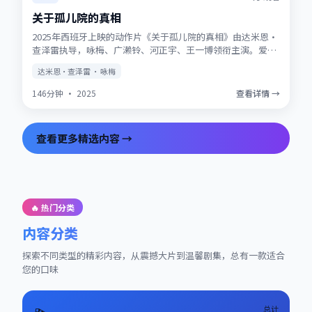
关于孤儿院的真相
2025年西班牙上映的动作片《关于孤儿院的真相》由达米恩·
查泽雷执导，咏梅、广濑铃、河正宇、王一博领衔主演。爱情
与信仰在战争阴影下被反复考验，结局留有回味空间。片尾彩
达米恩·查泽雷 · 咏梅
蛋值得留意，与世界观其他作品存在联动。
146分钟
·
2025
查看详情 →
查看更多精选内容 →
🔥 热门分类
内容分类
探索不同类型的精彩内容，从震撼大片到温馨剧集，总有一款适合
您的口味
总计