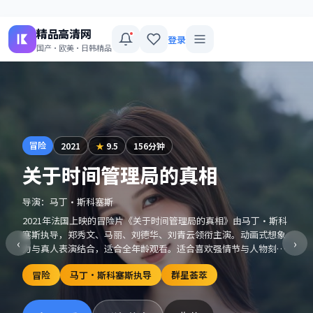
精品高清网
登录
国产·欧美·日韩精品
冒险
2021
★
9.5
156分钟
关于时间管理局的真相
导演：
马丁·斯科塞斯
2021年法国上映的冒险片《关于时间管理局的真相》由马丁·斯科
塞斯执导，郑秀文、马丽、刘德华、刘青云领衔主演。动画式想象
‹
›
力与真人表演结合，适合全年龄观看。适合喜欢强情节与人物刻画
的观众收藏观看。
冒险
马丁·斯科塞斯执导
群星荟萃